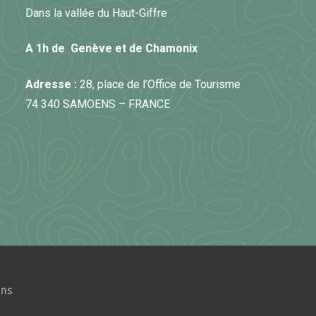
Dans la vallée du Haut-Giffre
A 1h de Genève et de Chamonix
Adresse :
28, place de l’Office de Tourisme
74 340 SAMOENS – FRANCE
ëns