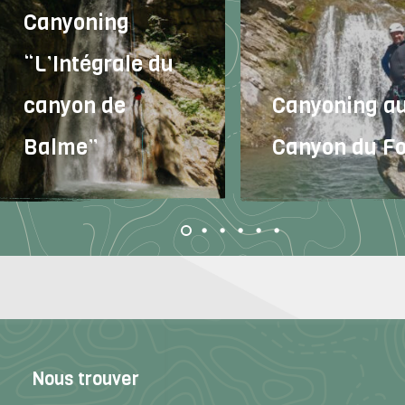
Canyoning
“L’Intégrale du
canyon de
Canyoning a
Balme”
Canyon du F
Nous trouver