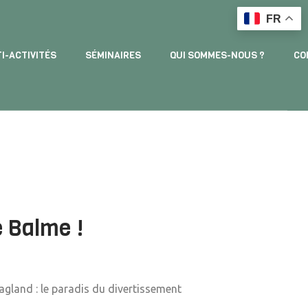
FR
I-ACTIVITÉS
SÉMINAIRES
QUI SOMMES-NOUS ?
CO
e Balme !
gland : le paradis du divertissement